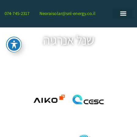
074-745-2317
Neoraisolar@snl-energy.co.il
שנל אנרגיה
ייבוא ממירים היברידים ופתרונות
אגירה
מתוצרת CESC האיכותיים